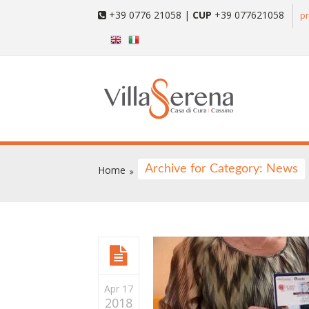
+39 0776 21058 |
CUP
+39 077621058
pr
Archive for Category: News
Home
Apr 17
2018