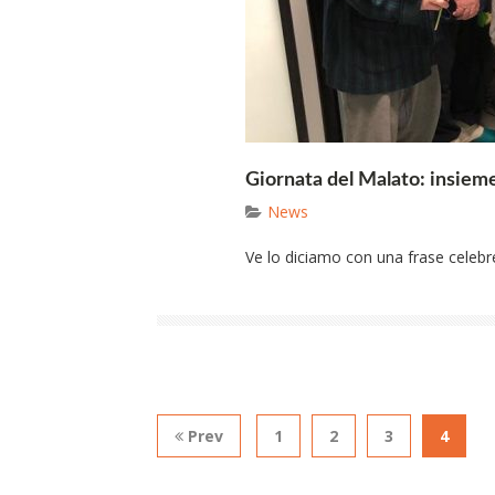
Giornata del Malato: insieme
News
Ve lo diciamo con una frase celebre
Prev
1
2
3
4