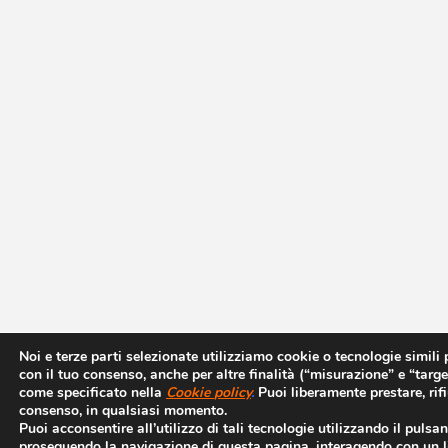
Noi e terze parti selezionate utilizziamo cookie o tecnologie simili p
con il tuo consenso, anche per altre finalità (“misurazione” e “targe
come specificato nella
Cookie
policy
.
Puoi liberamente prestare, rifi
consenso, in qualsiasi momento.
Puoi acconsentire all’utilizzo di tali tecnologie utilizzando il pulsan
proseguendo la navigazione di questa pagina, interagendo con un l