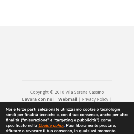
Copyright © 2016 Villa Serena Cassino
Lavora con noi
|
Webmail
|
Privacy Policy
|
Privacy
|
Disclaimer
|
Contatti
|
Credits
Noi e terze parti selezionate utilizziamo cookie o tecnologie
Casa di Cura VILLA SERENA S.R.L. Cap. Soc. €
simili per finalità tecniche e, con il tuo consenso, anche per altre
finalità (“misurazione” e “targeting e pubblicità”) come
20800 - Numero REA FR - 23932 - P.IVA/Cod.
specificato nella
Cookie
policy
.
Puoi liberamente prestare,
Fiscale 00250370608 -
rifiutare o revocare il tuo consenso, in qualsiasi momento.