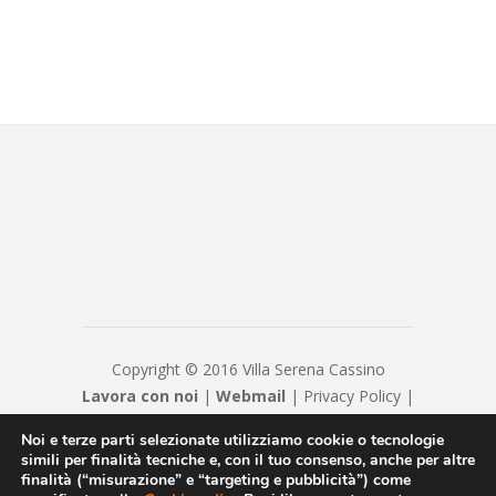
Copyright © 2016 Villa Serena Cassino
Lavora con noi
|
Webmail
|
Privacy Policy
|
Privacy
|
Disclaimer
|
Contatti
|
Credits
Noi e terze parti selezionate utilizziamo cookie o tecnologie
Casa di Cura VILLA SERENA S.R.L. Cap. Soc. €
simili per finalità tecniche e, con il tuo consenso, anche per altre
20800 - Numero REA FR - 23932 - P.IVA/Cod.
finalità (“misurazione” e “targeting e pubblicità”) come