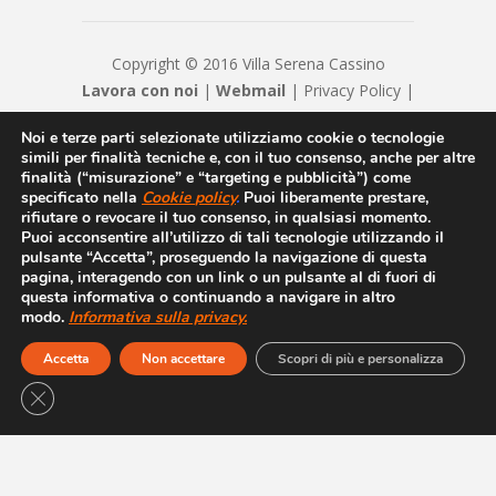
Copyright © 2016 Villa Serena Cassino
Lavora con noi
|
Webmail
|
Privacy Policy
|
Privacy
|
Disclaimer
|
Contatti
|
Credits
Noi e terze parti selezionate utilizziamo cookie o tecnologie
Casa di Cura VILLA SERENA S.R.L. Cap. Soc. €
simili per finalità tecniche e, con il tuo consenso, anche per altre
20800 - Numero REA FR - 23932 - P.IVA/Cod.
finalità (“misurazione” e “targeting e pubblicità”) come
Fiscale 00250370608 -
specificato nella
Cookie
policy
.
Puoi liberamente prestare,
rifiutare o revocare il tuo consenso, in qualsiasi momento.
villaserenacassino@legalmail.it - Sottoposto
Puoi acconsentire all’utilizzo di tali tecnologie utilizzando il
alla direzione e coordinamento di Cardiomed
pulsante “Accetta”, proseguendo la navigazione di questa
SpA
pagina, interagendo con un link o un pulsante al di fuori di
questa informativa o continuando a navigare in altro
modo.
Informativa sulla privacy.
Accetta
Non accettare
Scopri di più e personalizza
CLOSE GDPR COOKIE BANNER