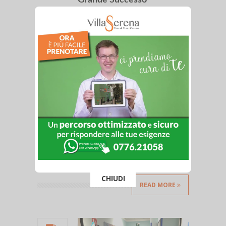
Grande Successo
News
Grande successo dell’openday
dedicato alla cardiologia che è in
corso oggi a Villa Serena Cassino.
Circa 100 visite svolte dalla nostra
equipe. Uno screening gratuito
accolto in modo positivo da
persone di tutte le età.
Confermiamo il ruolo attivo che
questa clinica vuole svolgere
anche sul tema della
prevenzione...
CHIUDI
READ MORE