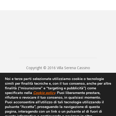
Copyright © 2016 Villa Serena Cassino
Lavora con noi
|
Webmail
|
Privacy Policy
|
Noi e terze parti selezionate utilizziamo cookie o tecnologie
Privacy
|
Disclaimer
|
Contatti
|
Credits
simili per finalità tecniche e, con il tuo consenso, anche per altre
Casa di Cura VILLA SERENA S.R.L. Cap. Soc. €
finalità (“misurazione” e “targeting e pubblicità”) come
20800 - Numero REA FR - 23932 - P.IVA/Cod.
specificato nella
Cookie
policy
.
Puoi liberamente prestare,
rifiutare o revocare il tuo consenso, in qualsiasi momento.
Fiscale 00250370608 -
Puoi acconsentire all’utilizzo di tali tecnologie utilizzando il
villaserenacassino@legalmail.it - Sottoposto
pulsante “Accetta”, proseguendo la navigazione di questa
alla direzione e coordinamento di Cardiomed
pagina, interagendo con un link o un pulsante al di fuori di