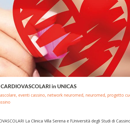
 CARDIOVASCOLARI in UNICAS
vascolare
,
eventi cassino
,
network neuromed
,
neuromed
,
progetto cu
assino
OLARI La Clinica Villa Serena e l’Università degli Studi di Cassino.