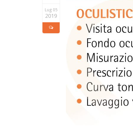
Lug 05
2019