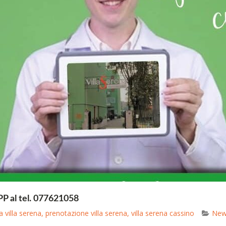
P al tel. 077621058
 villa serena
,
prenotazione villa serena
,
villa serena cassino
New