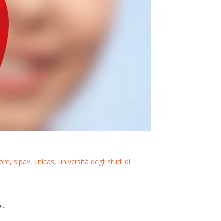
ore
,
sipav
,
unicas
,
università degli studi di
..