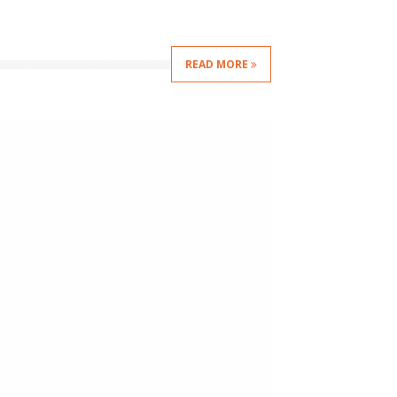
READ MORE