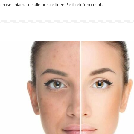
rose chiamate sulle nostre linee. Se il telefono risulta...