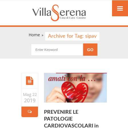
Home
Archive for Tag: sipav
Mag 22
2019
PREVENIRE LE
PATOLOGIE
CARDIOVASCOLARI in