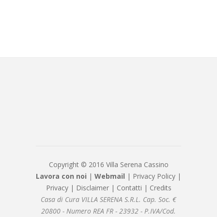
Copyright © 2016 Villa Serena Cassino
Lavora con noi
|
Webmail
|
Privacy Policy
|
Privacy
|
Disclaimer
|
Contatti
|
Credits
Casa di Cura VILLA SERENA S.R.L. Cap. Soc. €
20800 - Numero REA FR - 23932 - P.IVA/Cod.